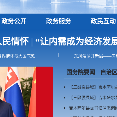
政务公开
政务服务
政民互动
民情怀 | “让内需成为经济发
|
世界情怀与大国气派
东风浩荡开新局——习
国务院要闻
自治
【三融强县域】吉木萨尔县
吉木萨尔县委书记蒲杰调