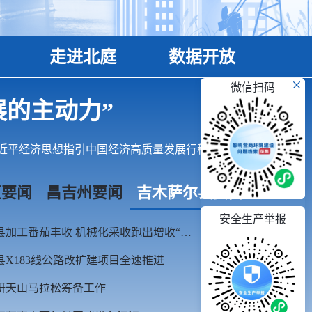
走进北庭
数据开放
微信扫码
展的主动力”
近平经济思想指引中国经济高质量发展行稳致远
区要闻
昌吉州要闻
吉木萨尔县要闻
安全生产举报
【三融强县域】吉木萨尔县加工番茄丰收 机械化采收跑出增收“加速度”
08-07
X183线公路改扩建项目全速推进
08-06
研天山马拉松筹备工作
08-06