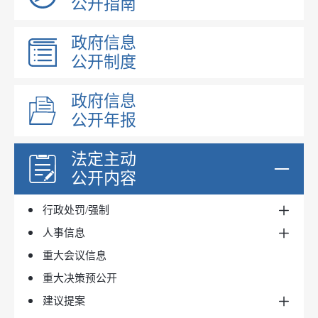
公开指南
政策解读
昌吉州文件
规划信息
政府信息
吉木萨尔县文件
政府工作报告
国民经济和社会发展规划
公开制度
政府规章
法治政府建设工作报告
国土空间规划
政府文件
政府网站工作报表
专项规划
政府信息
政府办文件
公开年报
财政预决算
区域规划
行政规范性文件
政府集中采购
法定主动
行政事业性收费
目录标准
公开内容
行政许可和其他管理服务事项
实施情况
行政事业性收费
行政处罚/强制
收费清单
行政权力事项清单
人事信息
新疆政务服务网
行政权力事项清单
重大会议信息
事项办理结果
信用中国（新疆）
公务员招考
重大决策预公开
处罚/强制决定
人事任免
建议提案