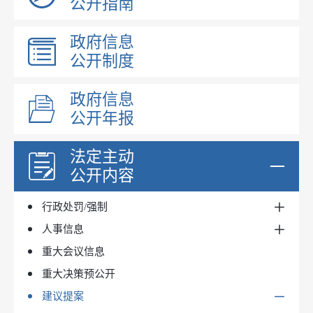
公开指南
政策解读
昌吉州文件
规划信息
政府信息
吉木萨尔县文件
政府工作报告
国民经济和社会发展规划
公开制度
政府规章
法治政府建设工作报告
国土空间规划
政府文件
政府网站工作报表
专项规划
政府信息
政府办文件
公开年报
财政预决算
区域规划
行政规范性文件
政府集中采购
法定主动
行政事业性收费
目录标准
公开内容
行政许可和其他管理服务事项
实施情况
行政事业性收费
行政处罚/强制
收费清单
行政权力事项清单
人事信息
新疆政务服务网
行政权力事项清单
重大会议信息
事项办理结果
信用中国（新疆）
公务员招考
重大决策预公开
处罚/强制决定
人事任免
建议提案