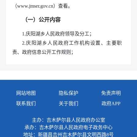
（www.jmser.gov.cn）查看。
（一）公开内容
1.庆阳湖乡人民政府领导及分工；
2.庆阳湖乡人民政府工作机构设置、主要职
责、政府信息公开工作规则；
3.庆阳湖乡人民政府依法公开的政府文件及有
关政策解读；
4.庆阳湖乡人民政府工作报告、财政预决算报
告、政府信息公开工作年度报告、重点工作等；
网站地图
隐私保护
免责声明
5.行政许可、行政处罚、行政强制和其他对外
联系我们
关于我们
政府APP
管理服务信息等；
6.与群众生产生活密切相关的重点领域信息；
主办：吉木萨尔县人民政府办公室
7.其他需要公开的政府信息。
承办：吉木萨尔县人民政府电子政务中心
地址：新疆昌吉州吉木萨尔县文明西路8号