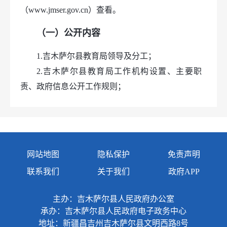
（www.jmser.gov.cn）查看。
（一）公开内容
1.吉木萨尔县教育局领导及分工；
2.吉木萨尔县教育局工作机构设置、主要职
责、政府信息公开工作规则；
3.吉木萨尔县教育局依法公开的政府文件及有
关政策解读；
4.吉木萨尔县教育局工作报告、财政预决算报
告、政府信息公开工作年度报告、重点工作等；
网站地图
隐私保护
免责声明
5.行政许可、行政处罚、行政强制和其他对外
联系我们
关于我们
政府APP
管理服务信息等；
6.与群众生产生活密切相关的重点领域信息；
主办：吉木萨尔县人民政府办公室
7.其他需要公开的政府信息。
承办：吉木萨尔县人民政府电子政务中心
地址：新疆昌吉州吉木萨尔县文明西路8号