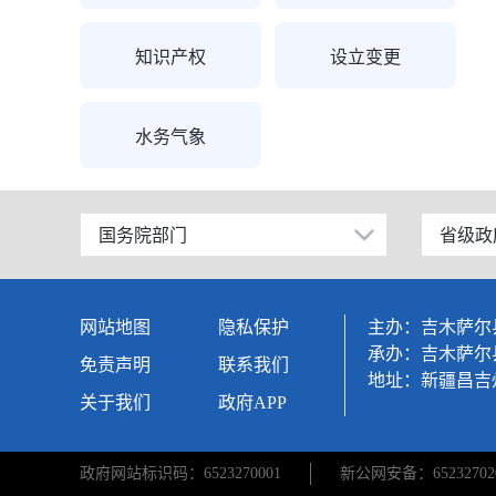
知识产权
设立变更
水务气象
国务院部门
省级政
公安部
北京
工业和信息化部
上海
网站地图
隐私保护
主办：吉木萨尔
科学技术部
广东
承办：吉木萨尔
免责声明
联系我们
地址：新疆昌吉
教育部
天津
关于我们
政府APP
国家发展和改革委员会
江苏
政府网站标识码：6523270001
新公网安备：652327020
国防部
山东