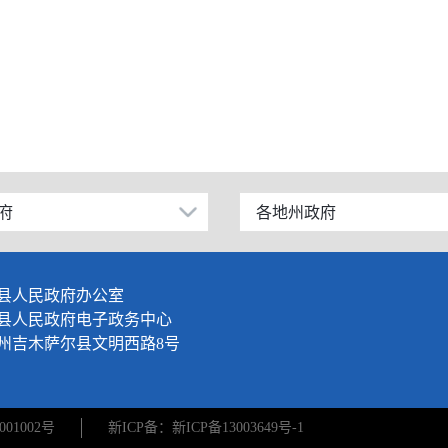
府
各地州政府
乌鲁木齐市
伊犁哈萨克自治州
县人民政府办公室
塔城地区
县人民政府电子政务中心
州吉木萨尔县文明西路8号
阿勒泰地区
博尔塔拉蒙古自治州
01002号
新ICP备：新ICP备13003649号-1
克拉玛依市