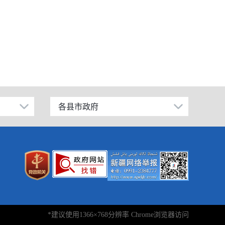
各县市政府
昌吉市
阜康市
玛纳斯县
呼图壁县
吉木萨尔县
*建议使用1366×768分辨率 Chrome浏览器访问
奇台县